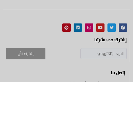
إشترك في نشرتنا
إشترك الأن
إتصل بنا
contact@royalvacationtours.com
+6623470613
الشروط والأحكام
المدونة
الوجهات السياحية