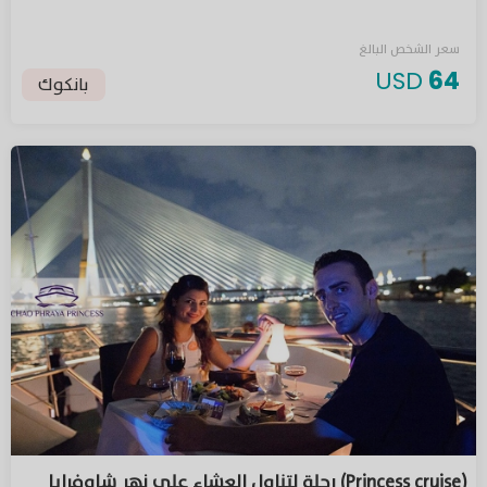
سعر الشخص البالغ
USD
64
بانكوك
(Princess cruise) رحلة لتناول العشاء على نهر شاوفرايا