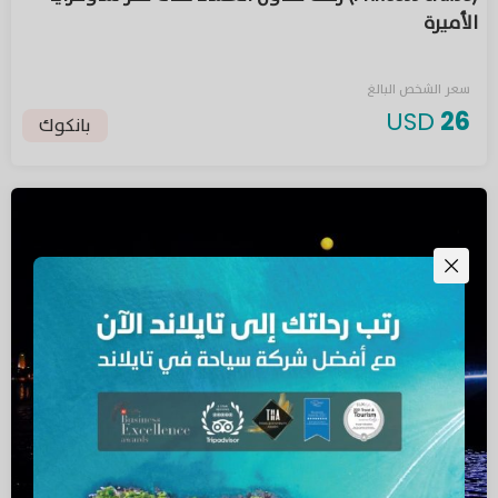
الأميرة
سعر الشخص البالغ
USD
26
بانكوك