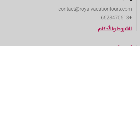
contact@royalvacationtours.com
+6623470613
الشروط والأحكام
المدونة
الوجهات السياحية
البرامج السياحية
الأنشطة السياحية
باقات السفر