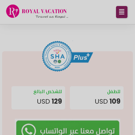
للطفل
للشخص البالغ
USD
129
USD
109