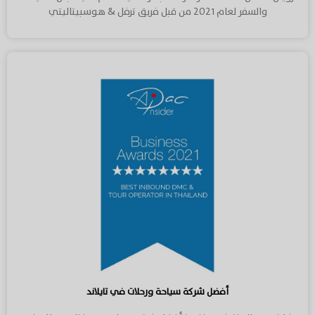
والسفر لعام ٢٠٢١ من قبل فريق ترفل & هوسبيتاليتي
أفضل شركة سياحة ورحلات في تايلاند