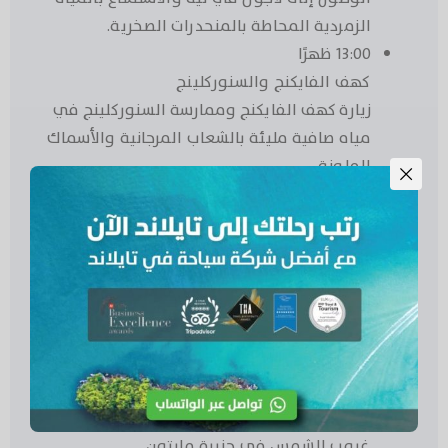
الزمردية المحاطة بالمنحدرات الصخرية.
13:00 ظهرًا
كهف الفايكنج والسنوركلينج
زيارة كهف الفايكنج وممارسة السنوركلينج في
مياه صافية مليئة بالشعاب المرجانية والأسماك
الملونة.
14:30 ظهرًا
الغداء ووقت حر في جزيرة بي بي دون
تناول الغداء على جزيرة فاي فاي دون مع وقت
حر للاسترخاء على الشاطئ (حوالي ساعة).
15:30 – 17:00 عصرًا
زيارة خليج مايا الشهير، السباحة، الاسترخاء على
الشاطئ الرملي الأبيض والتقاط صور رائعة
للطبيعة.
17:00 – 18:00 مساءً
غروب الشمس في جزيرة مايتون