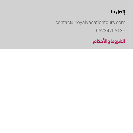
إتصل بنا
contact@royalvacationtours.com
+6623470613
الشروط والأحكام
المدونة
الوجهات السياحية
البرامج السياحية
الأنشطة السياحية
باقات السفر