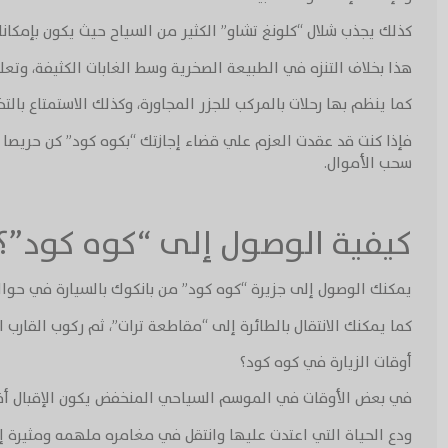
كذلك يجذب شلال “كلونغ تشاو” الكثير من السياح حيث يكون بإمكان
هذا بخلاف التنزه في الطبيعة الصخرية وسط الغابات الكثيفة، وتع
كما ينظم بها رحلات بالمركب للجزر المجاورة، وكذلك الاستمتاع بالت
فإذا كنت قد عقدت العزم علي قضاء إجازتك “بكوه كود” كن حريصا عل
سحب الأموال.
كيفية الوصول إلى “كوه كود”؟
يمكنك الوصول إلى جزيرة “كوه كود” من بانكوك بالسيارة في حوالي ٥ ساعات إلى “مقاطعة ترات” ثم الانتقال إلى الميناء واستقلال القارب السريع المتجه إلى “كو
كما يمكنك الانتقال بالطائرة إلى “مقاطعة ترات”، ثم ركوب القارب 
أوقات الزيارة في كوه كود؟
في بعض الأوقات في الموسم السياحي المنخفض يكون الإقبال أقل
ودع الحياة التي اعتدت عليها وانتقل في مغامره ملهمه ومثيرة إل