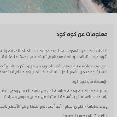
معلومات عن كوه كود
إذا كنت تبحث عن الهدوء، تود البعد عن تجليات الحياة المدنية وا
“كوه كود” بتايلاند الواقعة في شرق تايلاند هي وجهتك المثالية.
تقع في مقاطعة ترات وهي في الجنوب من جزيرة “كوه تشانغ” كما تع
تشانغ”، وهي من أشهر الجزر التايلاندية، تتميز بكونها لازالت تحتف
الإنشطة في كوه كود
تعتبر هذه الجزيرة وجهة مناسبة لكل من ينشد العيش وفق الطبيع
إلى جانب الاستمتاع بالأنشطة المائية من غطس وغوص وسباحة.
ويعد شاطئ « كلونغ تشاو» أحد أجمل شواطئها وهو الأشهر بالنسبة 
والإنصات إلى صوت الطبيعة.