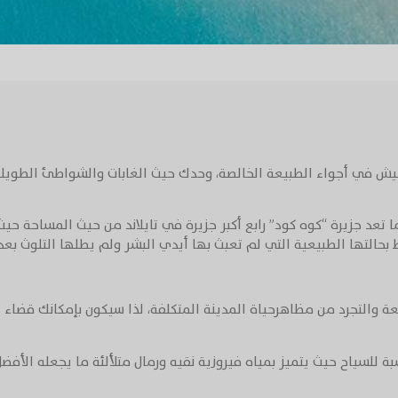
لعيش في أجواء الطبيعة الخالصة، وحدك حيث الغابات والشواطئ الطويلة 
د جزيرة “كوه كود” رابع أكبر جزيرة في تايلاند من حيث المساحة حيث 
ظ بحالتها الطبيعية التي لم تعبث بها أيدي البشر ولم يطلها التلوث بعد.
ة والتجرد من مظاهرحياة المدينة المتكلفة، لذا سيكون بإمكانك قضاء
للسياح حيث يتميز بمياه فيروزية نقيه ورمال متلألئة ما يجعله الأفضل