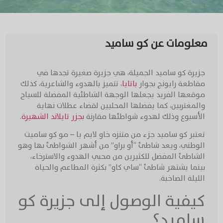
معلومات عن كو ساميد
جزيرة كو ساميد الجميلة، هي جزيرة صغيرة تجدها في
مقاطعة رايونج بجوار
باتايا
، تتميز بالهدوء والشاعرية، كذلك
موقعها الفريد يجعلها الوجهة الشاطئية المفضلة للسياح
والمغتربين، كما يفضلها المحليين لقضاء عطلات نهاية
الأسبوع وذلك لهدوء شواطئها مقارنة
بجزر تايلاند الشهيرة
.
تعتبر كو ساميد جزء من متنزه خاو لايم يا – مو كو ساميت
الوطني، ويعد شاطئ “أو براو” من أشهر الشواطئ بها وهو
الشاطئ المفضل للكثيرين من محبي الهدوء والاسترخاء،
بينما يشتهر شاطئ “ساي كاو” بكثرة المطاعم والحياة
الليلة الصاخبة.
كيفية الوصول إلى جزيرة كو
ساميد؟