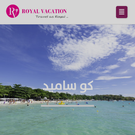
كو ساميد