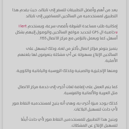
يعد من أهم وأفضل التطبيقات للسفر إلى تايلاند، حيث يقدم هذا
التطبيق لمستخدميه من السائحين المسافرين إلى تايلاند
إمكانية طلب مساعدة الشرطة بأقصى سرعة، ويستخدم
I lert
u
خاصية ال GPS لتحديد مواقع السائحين والوصول إليهم بشكل
أسهل، كما ويعمل بالتزامن مع مركز الاتصال 1155.
يتميز بتوفر مراكز اتصال بأكثر من لغة، وذلك ليسهل على
السائحين الإبلاغ بسهولة عن أي مشكلة يتعرضون لها بلغتهم
الأصلية.
ومنها الإنجليزية والصينية وكذلك الروسية واليابانية والكورية.
كما يتم العمل على إضافة لغات أخرى إلى خدمة مركز الاتصال
مثل العربية والألمانية والفرنسية.
كذلك يوجد ميزة أخرى به، وهي أنه يتيح لمستخدميه التقاط صور
لأي حادث لتسهيل البلاغات.
ويتيح هذا التطبيق للمستخدمين التقاط صور لأي حادث أيضًا
لتسهيل الإبلاغ عن المشكلات.