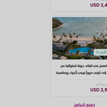
2,48
الأيام 10
عسل في تايلاند: جولة استوائية من
إلى كرابي مروراً ببيبي بأجواء رومانسية
 يبدأ من
2,54
جميع البرامج