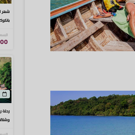
شهر ال
بانكوك
السعر
0 USD
رحلة ر
وشلالا
السعر