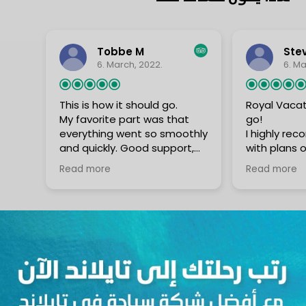
Tobbe M
Ste
6. March, 2022.
6. Ma
This is how it should go.
Royal Vacat
My favorite part was that
go!
everything went so smoothly
I highly r
and quickly. Good support,
with plans 
responds quickly. You submit
Thailand to
Read more
Read more
all the documents and
Vacation. T
papers to them and they fix
service that
everything. Very
professiona
comfortable.
won't be dis
organise ev
I recommend them if you
need. Being
want it to be as easy as
traveller to 
possible these times with
continue to
Covid and so on.
service off
Vacations a