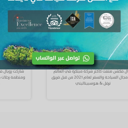
Thanks.
work neede
enjoyable tr
أفضل شركة 
أكثر شركة سياحة مبتكرة لعام ٢٠٢١
شاركت رويال 
ال فكشن صنفت كأكثر شركة مبتكرة في العالم
في مجال السياحة والسفر لعام ٢٠٢١ من قبل فريق
م
ترفل & هوسبيتاليتي