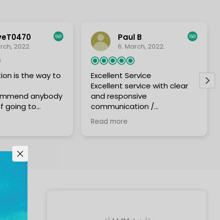
veT0470
Paul B
rch, 2022.
6. March, 2022.
ion is the way to
Excellent Service
Excellent service with clear
ecommend anybody
and responsive
of going to
communication /
 use Royal
instructions for my recent
Read more
hey offer a
arrival in Thailand. They
 is very
organised all my quarantine
l and I'm sure you
and entry requirements.
satisfied. They
Thank you.
erything you
 a regular
Thailand I will
 use the great
ered by Royal
s they do all the