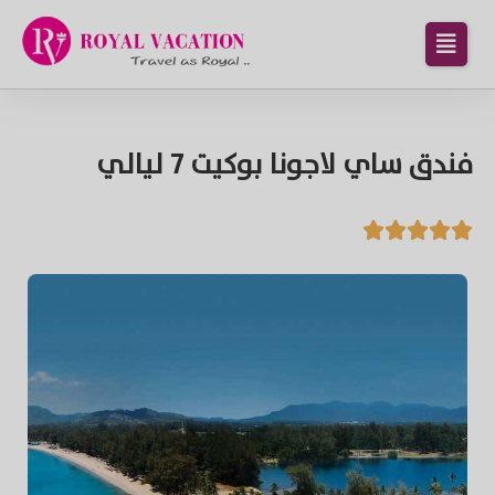
فندق ساي لاجونا بوكيت 7 ليالي




